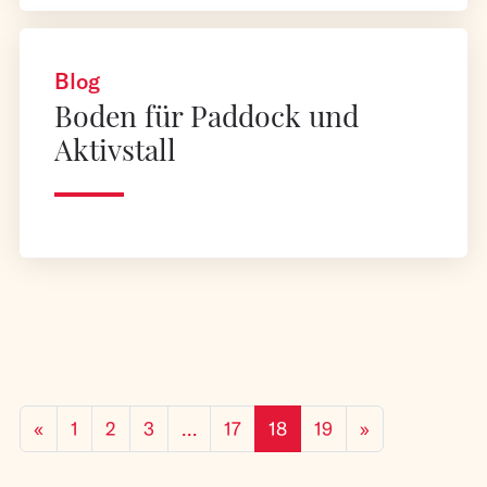
Blog
Boden für Paddock und
Aktivstall
«
1
2
3
…
17
18
19
»