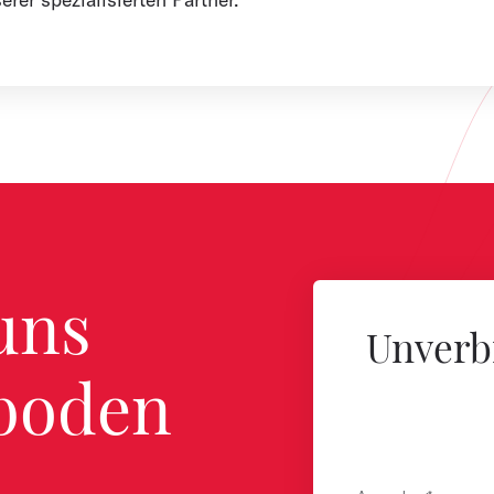
uns
Unverb
tboden