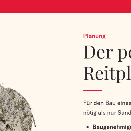
Planung
Der p
Reitp
Für den Bau eines
nötig als nur San
Baugenehmig