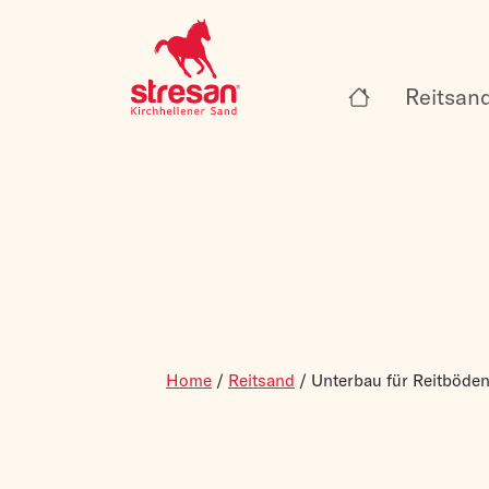
Reitsan
Home
/
Reitsand
/
Unterbau für Reitböde