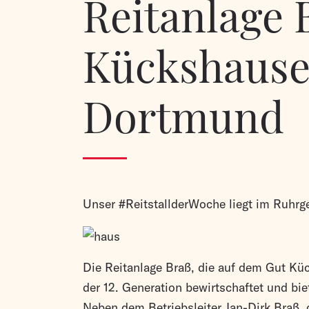
Reitanlage 
Kückshause
Dortmund
Unser #ReitstallderWoche liegt im Ruhrge
Die Reitanlage Braß, die auf dem Gut Küc
der 12. Generation bewirtschaftet und bie
Neben dem Betriebsleiter Jan-Dirk Braß, d