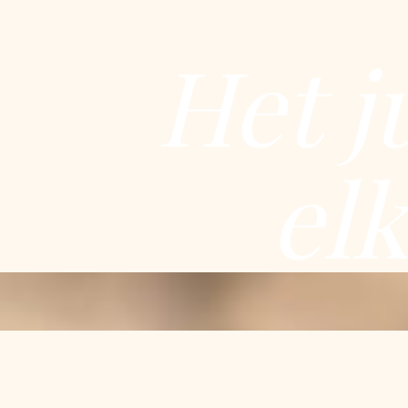
Het j
elk