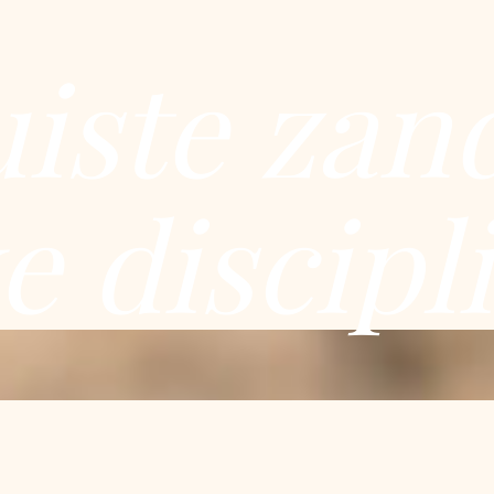
uiste zan
e discipl