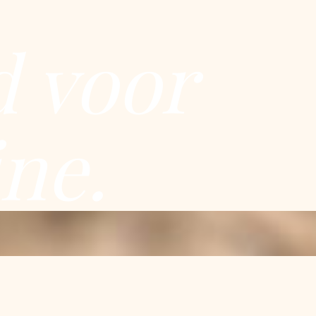
d voor
ine.