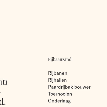
Rijbaanzand
Rijbanen
an
Rijhallen
Paardrijbak bouwer
–
Toernooien
d.
Onderlaag